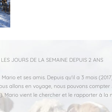
LES JOURS DE LA SEMAINE DEPUIS 2 ANS
IBLE ET FIABLE
 LUI!
rio et ses amis. Depuis qu'il a 3 mois (2017)
re Nouga (Golden Retriever) il y a bientôt douz
, fait la promenade avec Mario et sa meute de
nous allons en voyage, nous pouvons compter 
recommandations nous ont bien servis. Mario no
 faisant cela, je m’assure qu’il fait de l’exerc
. Mario vient le chercher et le rapporter à la 
t fiable. Nous utilisons également son service
 parce que Billy est tellement plus petit que 
 plus importante et réconfortante pour nous, e
t ça m’a rassuré. Billy avait l’air calme, et 